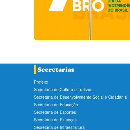
Prefeito
Secretaria de Cultura e Turismo
Secretaria de Desenvolvimento Social e Cidadania
Secretaria de Educação
Secretaria de Esportes
Secretaria de Finanças
Secretaria de Infraestrutura