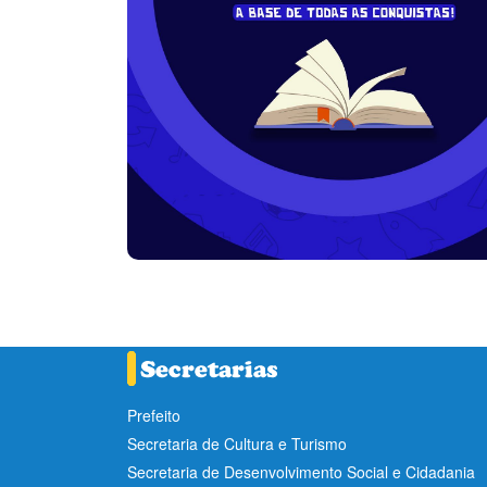
Prefeito
Secretaria de Cultura e Turismo
Secretaria de Desenvolvimento Social e Cidadania