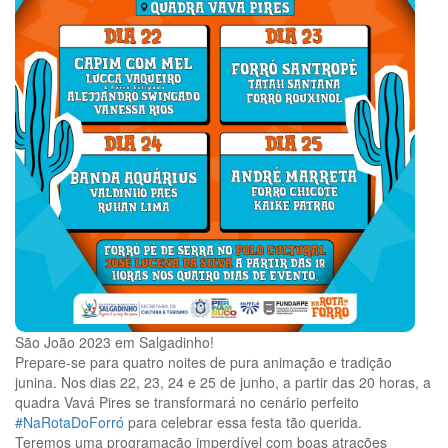
São João 2023 em Salgadinho!
Prepare-se para quatro noites de pura animação e tradição
junina. Nos dias 22, 23, 24 e 25 de junho, a partir das 20 horas, a
quadra Vavá Pires se transformará no cenário perfeito
#NaRotaDoForró
para celebrar essa festa tão querida.
Teremos uma programação imperdível com boas atrações